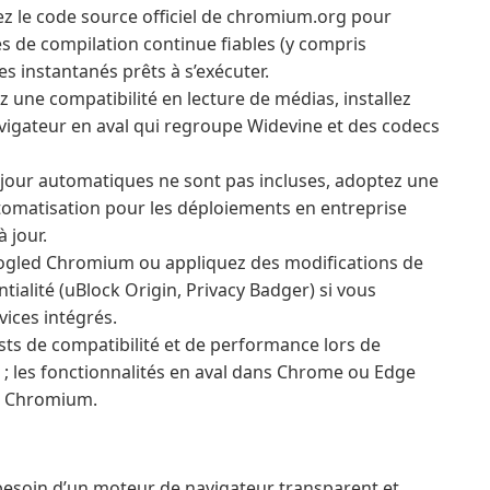
sez le code source officiel de chromium.org pour
es de compilation continue fiables (y compris
instantanés prêts à s’exécuter.
z une compatibilité en lecture de médias, installez
vigateur en aval qui regroupe Widevine et des codecs
our automatiques ne sont pas incluses, adoptez une
tomatisation pour les déploiements en entreprise
à jour.
gled Chromium ou appliquez des modifications de
tialité (uBlock Origin, Privacy Badger) si vous
vices intégrés.
sts de compatibilité et de performance lors de
s ; les fonctionnalités en aval dans Chrome ou Edge
e Chromium.
besoin d’un moteur de navigateur transparent et