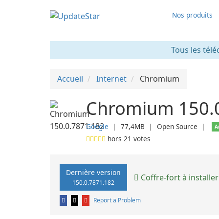
Nos produits
Tous les télé
Accueil
Internet
Chromium
Chromium 150.
Google
❘
77,4MB
❘
Open Source
❘
A
hors
21
votes
Dernière version
Coffre-fort à installer
150.0.7871.182
Report a Problem