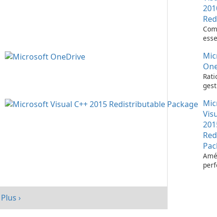
201
Red
Com
esse
l’ex
Mic
d’ap
Visu
One
Rati
gest
fich
Mic
Micr
One
Vis
201
Red
Pac
Amél
per
votr
avec
redi
Plus ›
Micr
C++ 