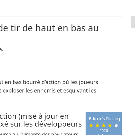
e tir de haut en bas au
A.
t en bas bourré d’action où les joueurs
t exploser les ennemis et esquivant les
tion (mise à jour en
Editor's Rating
axé sur les développeurs
2026
ource qui alimente des navigateurs