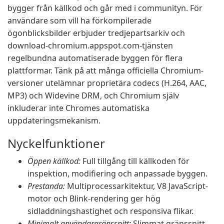
bygger från källkod och går med i communityn. För
användare som vill ha förkompilerade
ögonblicksbilder erbjuder tredjepartsarkiv och
download-chromium.appspot.com-tjänsten
regelbundna automatiserade byggen för flera
plattformar. Tänk på att många officiella Chromium-
versioner utelämnar proprietära codecs (H.264, AAC,
MP3) och Widevine DRM, och Chromium själv
inkluderar inte Chromes automatiska
uppdateringsmekanism.
Nyckelfunktioner
Öppen källkod:
Full tillgång till källkoden för
inspektion, modifiering och anpassade byggen.
Prestanda:
Multiprocessarkitektur, V8 JavaScript-
motor och Blink-rendering ger hög
sidladdningshastighet och responsiva flikar.
Minimalt användargränssnitt:
Slimmat gränssnitt