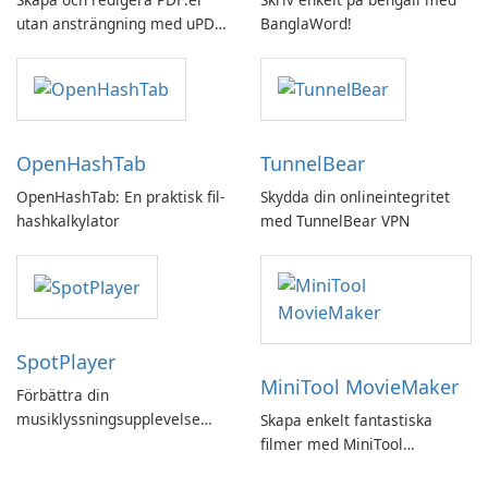
utan ansträngning med uPDF
BanglaWord!
by UPDF
OpenHashTab
TunnelBear
OpenHashTab: En praktisk fil-
Skydda din onlineintegritet
hashkalkylator
med TunnelBear VPN
SpotPlayer
MiniTool MovieMaker
Förbättra din
musiklyssningsupplevelse
Skapa enkelt fantastiska
med SpotPlayer
filmer med MiniTool
MovieMaker.