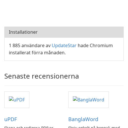
Installationer
1 885 användare av
UpdateStar
hade Chromium
installerat förra månaden.
Senaste recensionerna
uPDF
BanglaWord
Skapa och redigera PDF:er
Skriv enkelt på bengali med