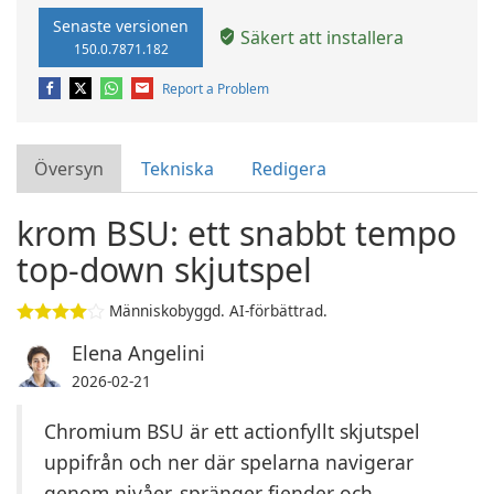
Senaste versionen
Säkert att installera
150.0.7871.182
Report a Problem
Översyn
Tekniska
Redigera
krom BSU: ett snabbt tempo
top-down skjutspel
Människobyggd. AI-förbättrad.
Elena Angelini
2026-02-21
Chromium BSU är ett actionfyllt skjutspel
uppifrån och ner där spelarna navigerar
genom nivåer, spränger fiender och