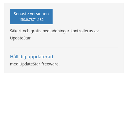
Senaste versionen
150.0.7871.182
Säkert och gratis nedladdningar kontrolleras av
UpdateStar
Håll dig uppdaterad
med UpdateStar freeware.