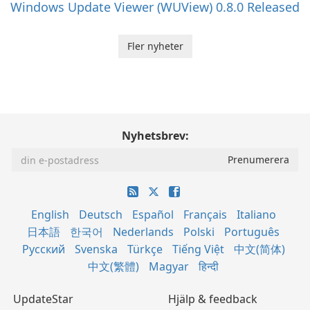
Windows Update Viewer (WUView) 0.8.0 Released
Fler nyheter
Nyhetsbrev:
English
Deutsch
Español
Français
Italiano
日本語
한국어
Nederlands
Polski
Português
Русский
Svenska
Türkçe
Tiếng Việt
中文(简体)
中文(繁體)
Magyar
हिन्दी
UpdateStar
Hjälp & feedback