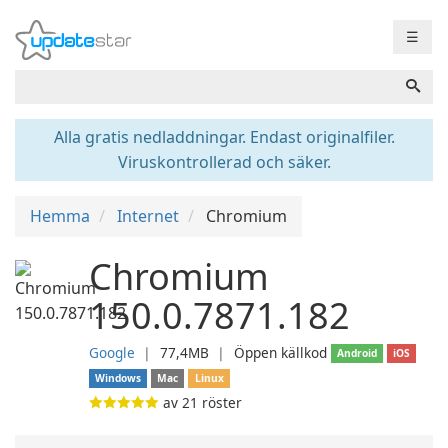
☰
Alla gratis nedladdningar. Endast originalfiler.
Viruskontrollerad och säker.
Hemma
Internet
Chromium
Chromium
150.0.7871.182
Google
❘
77,4MB
❘
Öppen källkod
Android
iOS
Windows
Mac
Linux
av
21
röster