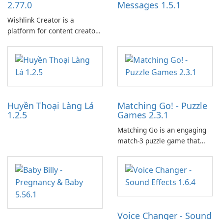
2.77.0
Messages 1.5.1
Wishlink Creator is a
platform for content creators
designed to monetize their
work through built-in brand
partnerships and integrated
tools for content distribution
and audience engagement.
Huyền Thoại Làng Lá
Matching Go! - Puzzle
1.2.5
Games 2.3.1
Matching Go is an engaging
match-3 puzzle game that
invites players to join Chloe
and her charming corgi,
Ollie, on an adventurous
journey across diverse
landscapes.
Voice Changer - Sound