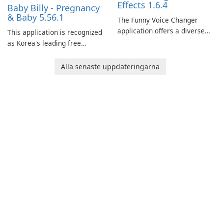
Effects 1.6.4
Baby Billy - Pregnancy
& Baby 5.56.1
The Funny Voice Changer
application offers a diverse
This application is recognized
selection of over 50 sound
as Korea's leading free
and voice effects, providing
platform for pregnancy and
users with robust
baby tracking, offering
Alla senaste uppdateringarna
customization options for
essential healthcare tips and
voice modification.
doctor-approved articles.