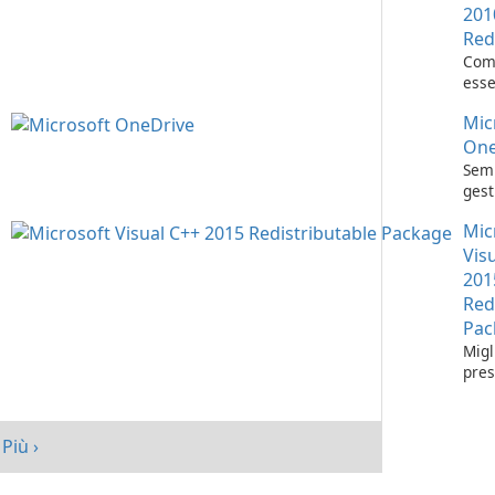
201
Red
Com
esse
l'es
Mic
appl
Visu
One
Semp
gest
con 
Mic
One
Vis
201
Red
Pac
Migl
pres
tuo 
Micr
C++
Più ›
Redi
Pack