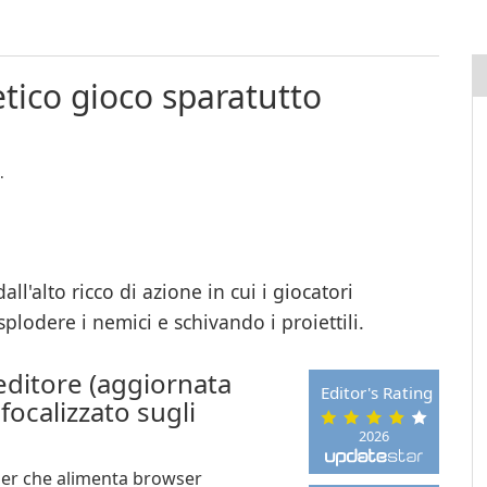
ico gioco sparatutto
.
'alto ricco di azione in cui i giocatori
splodere i nemici e schivando i proiettili.
ditore (aggiornata
Editor's Rating
focalizzato sugli
2026
ser che alimenta browser