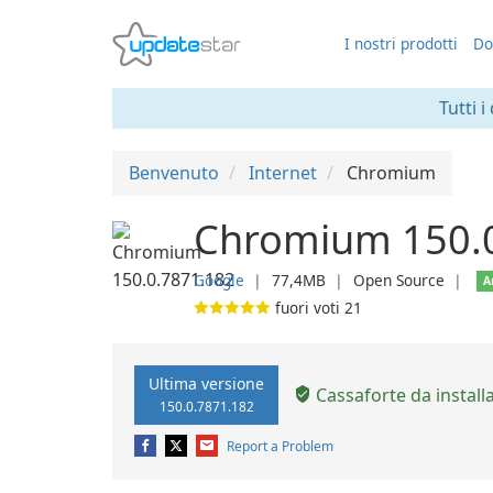
I nostri prodotti
Do
Tutti i
Benvenuto
Internet
Chromium
Chromium 150.
Google
❘
77,4MB
❘
Open Source
❘
A
fuori voti
21
Ultima versione
Cassaforte da install
150.0.7871.182
Report a Problem