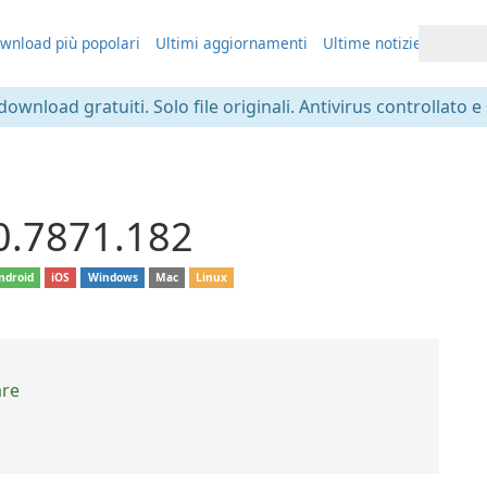
wnload più popolari
Ultimi aggiornamenti
Ultime notizie
 download gratuiti. Solo file originali. Antivirus controllato e
0.7871.182
ndroid
iOS
Windows
Mac
Linux
are