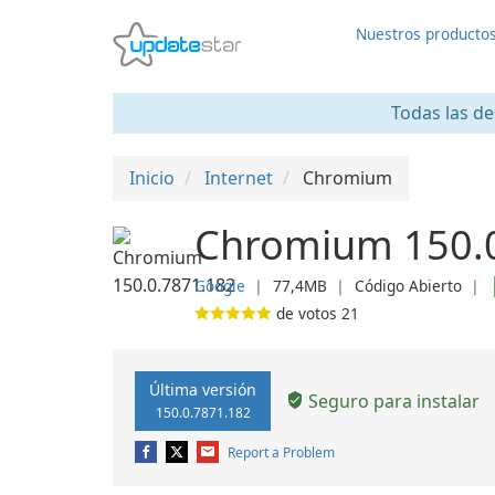
Nuestros producto
Todas las de
Inicio
Internet
Chromium
Chromium 150.
Google
❘
77,4MB
❘
Código Abierto
❘
de votos
21
Última versión
Seguro para instalar
150.0.7871.182
Report a Problem