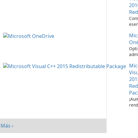
201
Red
Com
esen
ejec
Mic
apli
Visu
One
Opti
admi
de a
Mic
Micr
One
Vis
201
Red
Pac
¡Aum
rend
su s
paq
redi
Más ›
Micr
C++ 